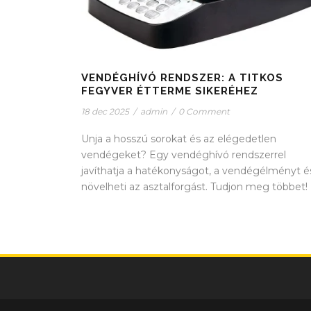
VENDÉGHÍVÓ RENDSZER: A TITKOS
FEGYVER ÉTTERME SIKERÉHEZ
18 dec 2025
/
admin
/
0 Comment
Unja a hosszú sorokat és az elégedetlen
vendégeket? Egy vendéghívó rendszerrel
javíthatja a hatékonyságot, a vendégélményt é
növelheti az asztalforgást. Tudjon meg többet!