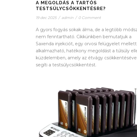
A MEGOLDÁS A TARTÓS
TESTSÚLYCSÖKKENTÉSRE?
19 dec 2025
/
admin
/
0 Comment
A gyors fogyás sokak álma, de a legtöbb móds
nem fenntartható. Cikkünkben bemutatjuk a
Saxenda injekciót, egy orvosi felügyelet mellett
alkalmazható, hatékony megoldást a túlsúly ell
küzdelemben, amely az étvágy csökkentéséve
segíti a testsúlycsökkentést.