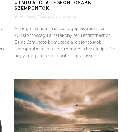
ÚTMUTATÓ: A LEGFONTOSABB
SZEMPONTOK
18 dec 2025
/
admin
/
0 Comment
zer
A megfelelő ipari mulcsozógép kiválasztása
kulcsfontosságú a hatékony területtisztításhoz.
Ez az útmutató bemutatja a legfontosabb
eni
szempontokat, a teljesítménytől a kések típusáig,
l
hogy megalapozott döntést hozhasson.