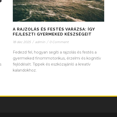
A RAJZOLÁS ÉS FESTÉS VARÁZSA: ÍGY
FEJLESZTI GYERMEKED KÉSZSÉGEIT
18 dec 2025
/
admin
/
0 Comment
Fedezd fel, hogyan segíti a rajzolás és festés a
gyermeked finommotorikus, érzelmi és kognitív
s
fejlődését. Tippek és eszközajánló a kreatív
kalandokhoz.