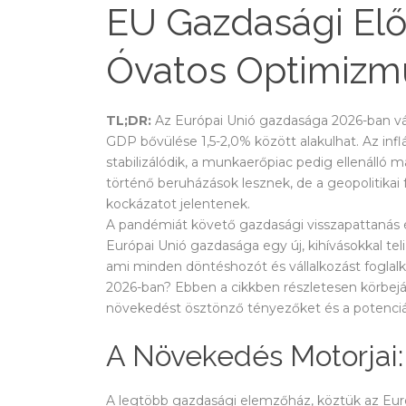
EU Gazdasági Elő
Óvatos Optimizmu
TL;DR:
Az Európai Unió gazdasága 2026-ban várh
GDP bővülése 1,5-2,0% között alakulhat. Az inf
stabilizálódik, a munkaerőpiac pedig ellenálló m
történő beruházások lesznek, de a geopolitikai 
kockázatot jelentenek.
A pandémiát követő gazdasági visszapattanás é
Európai Unió gazdasága egy új, kihívásokkal teli
ami minden döntéshozót és vállalkozást foglal
2026-ban? Ebben a cikkben részletesen körbej
növekedést ösztönző tényezőket és a potenciál
A Növekedés Motorjai
A legtöbb gazdasági elemzőház, köztük az Euró