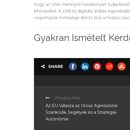
hogy az Unió mennyire hatékonyan tudja kezelni 
kihívásokat. A zöld és digitális átállás egyedül
végrehajtás minősége döntő lesz a hosszú távú
Gyakran Ismételt Kérd
SHARE
Previous Post
Az EU Válasza az Orosz Agresszióra:
Szankciók, Segélyek és a Stratégiai
Autonómia