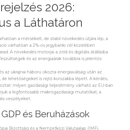
rejelzés 2026:
s a Láthatáron
atóan a mérsékelt, de stabil növekedés útjára lép, a
láció várhatóan a 2%-os jegybanki cél közelében
arad. A növekedés motorjai a zöld és digitális átállásba
feszültségek és az energiaárak továbbra is jelentős
s az ukrajnai háború okozta energiaválság után az
, de lehetőségeket is rejtő korszakba lépett. A kérdés,
koztat: milyen gazdasági teljesítmény várható az EU-ban
árjuk a legfontosabb makrogazdasági mutatókat, a
is veszélyeket.
: GDP és Beruházások
pai Bizottság és a Nemzetközi Valutaalap (IMF),