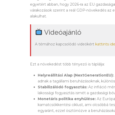
egyetért abban, hogy 2026-ra az EU gazdasága 
várakozások szerint a reál GDP-növekedés az 
alakulhat.
Videóajánló
A témához kapcsolódó videókért
kattints id
Ezt a növekedést több tényező is táplálja:
Helyreállítási Alap (NextGenerationEU):
adnak a tagállami beruházásoknak, különösen 
Stabilizálódó fogyasztás:
Az infláció mér
lakossági fogyasztás ismét a gazdasági bővü
Monetáris politika enyhülése:
Az Európai
kamatcsökkentési ciklust, ami olcsóbbá tesz
egyaránt, ezzel ösztönözve a beruházásoka