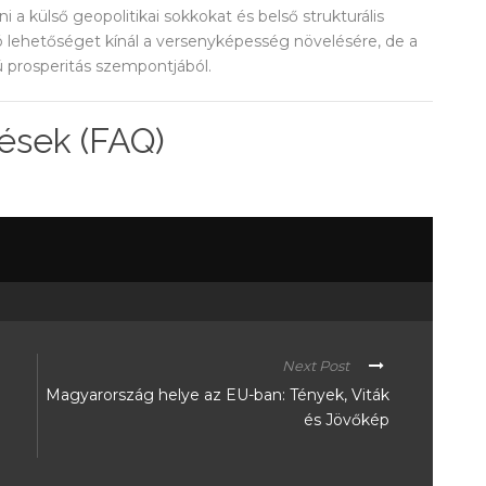
a külső geopolitikai sokkokat és belső strukturális
álló lehetőséget kínál a versenyképesség növelésére, de a
 prosperitás szempontjából.
ések (FAQ)
Next Post
Magyarország helye az EU-ban: Tények, Viták
és Jövőkép