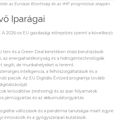
jelzés az Európai Bizottság és az IMF prognózisai alapján.
vő Iparágai
 A 2026-os EU gazdasági előrejelzés szerint a következő
erv és a Green Deal keretében óriási beruházások
k, az energiahatékonyság és a hidrogéntechnológiák
t segíti, de munkahelyeket is teremt.
erséges intelligencia, a felhőszolgáltatások és a
ülő piacok. Az EU Digitális Évtized programja tovább
gitalizációját.
cok lerövidítése (reshoring) és az ipari folyamatok
mos járműgyártás és az akkumulátorgyártás
gráfiai változások és a pandémia tanulságai miatt egyre
 innovációk és a gyógyszeripari kutatások.