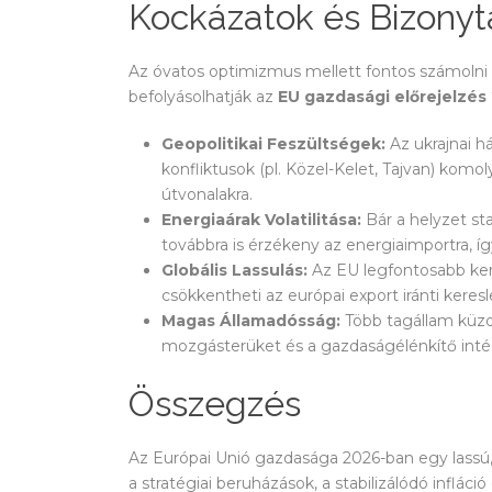
Kockázatok és Bizonyt
Az óvatos optimizmus mellett fontos számolni a
befolyásolhatják az
EU gazdasági előrejelzés
Geopolitikai Feszültségek:
Az ukrajnai h
konfliktusok (pl. Közel-Kelet, Tajvan) komo
útvonalakra.
Energiaárak Volatilitása:
Bár a helyzet st
továbbra is érzékeny az energiaimportra, í
Globális Lassulás:
Az EU legfontosabb kere
csökkentheti az európai export iránti keresl
Magas Államadósság:
Több tagállam küzd 
mozgásterüket és a gazdaságélénkítő int
Összegzés
Az Európai Unió gazdasága 2026-ban egy lassú, d
a stratégiai beruházások, a stabilizálódó infláció