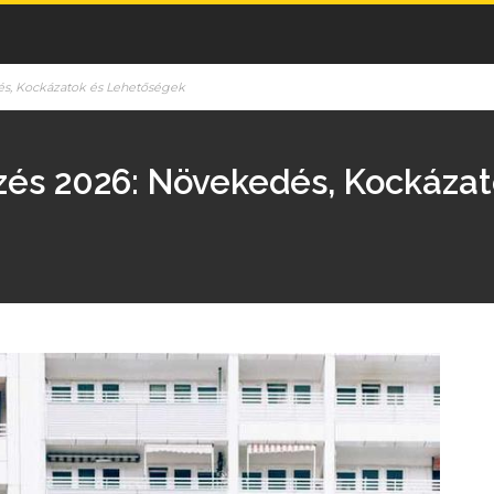
és, Kockázatok és Lehetőségek
lzés 2026: Növekedés, Kockáza