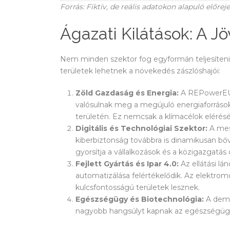
Forrás: Fiktív, de reális adatokon alapuló előre
Ágazati Kilátások: A Jö
Nem minden szektor fog egyformán teljesíteni.
területek lehetnek a növekedés zászlóshajói:
Zöld Gazdaság és Energia:
A REPowerEU t
valósulnak meg a megújuló energiaforráso
területén. Ez nemcsak a klímacélok elérésé
Digitális és Technológiai Szektor:
A mest
kiberbiztonság továbbra is dinamikusan bőv
gyorsítja a vállalkozások és a közigazgatás di
Fejlett Gyártás és Ipar 4.0:
Az ellátási lán
automatizálása felértékelődik. Az elektro
kulcsfontosságú területek lesznek.
Egészségügy és Biotechnológia:
A demo
nagyobb hangsúlyt kapnak az egészségügyi