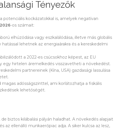
alansági Tényezők
 potenciális kockázatokkal is, amelyek negatívan
 2026
-os számait:
áború elhúzódása vagy eszkalálódása, illetve más globális
ly hatással lehetnek az energiaárakra és a kereskedelmi
abilizálódott a 2022-es csúcsokhoz képest, az EU
gy egy hirtelen áremelkedés visszavetheti a növekedést.
skedelmi partnereinek (Kína, USA) gazdasági lassulása
etet.
magas adósságszinttel, ami korlátozhatja a fiskális
ézkedések lehetőségét.
e biztos kilábalási pályán haladhat. A növekedés alapjait
 és az ellenálló munkaerőpiac adja. A siker kulcsa az lesz,