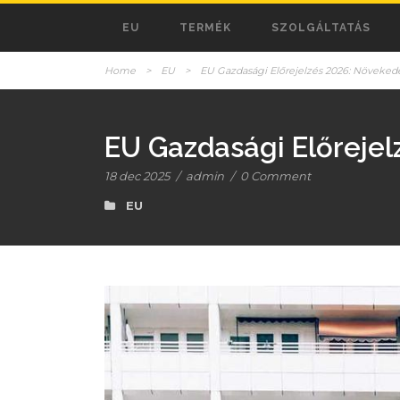
EU
TERMÉK
SZOLGÁLTATÁS
Home
>
EU
>
EU Gazdasági Előrejelzés 2026: Növeked
EU Gazdasági Előreje
18 dec 2025
/
admin
/
0 Comment
EU