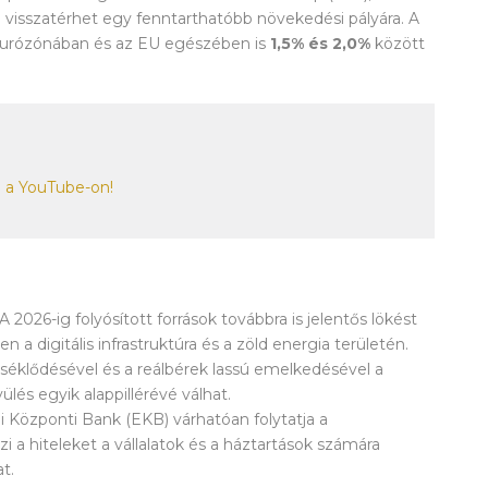
visszatérhet egy fenntarthatóbb növekedési pályára. A
eurózónában és az EU egészében is
1,5% és 2,0%
között
e a YouTube-on!
A 2026-ig folyósított források továbbra is jelentős lökést
a digitális infrastruktúra és a zöld energia területén.
séklődésével és a reálbérek lassú emelkedésével a
lés egyik alappillérévé válhat.
 Központi Bank (EKB) várhatóan folytatja a
i a hiteleket a vállalatok és a háztartások számára
t.