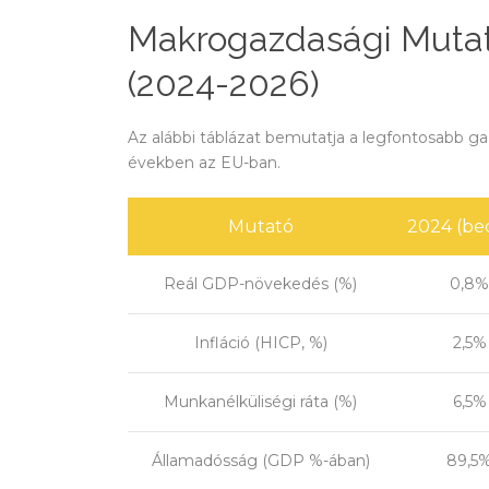
Makrogazdasági Mutat
(2024-2026)
Az alábbi táblázat bemutatja a legfontosabb g
években az EU-ban.
Mutató
2024 (bec
Reál GDP-növekedés (%)
0,8%
Infláció (HICP, %)
2,5%
Munkanélküliségi ráta (%)
6,5%
Államadósság (GDP %-ában)
89,5