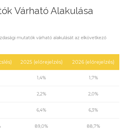
ók Várható Alakulása
azdasági mutatók várható alakulását az elkövetkező
slés)
2025 (előrejelzés)
2026 (előrejelzés)
1,4%
1,7%
2,2%
2,0%
6,4%
6,3%
%
89,0%
88,7%